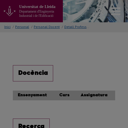
Anar
Universitat de Lleida
al
Departament d'Enginyeria
contingut
Industrial i de l'Edificació
principal
de
Inici
/
Personal
/
Personal Docent
/
Detall Professor/a
la
pàgina