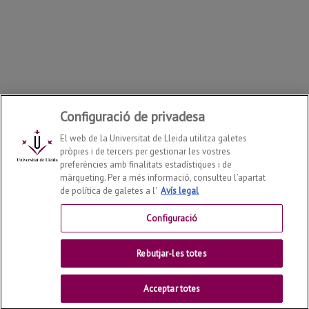
Configuració de privadesa
El web de la Universitat de Lleida utilitza galetes
pròpies i de tercers per gestionar les vostres
preferències amb finalitats estadístiques i de
màrqueting. Per a més informació, consulteu l’apartat
de política de galetes a l'
Avís legal
Departament d'Enginyeria Industrial i de l'Edificació
2026
© | Telf: +34 973 70 2703
Configuració
Contactar
Rebutjar-les totes
Universitat de Lleida
Acceptar totes