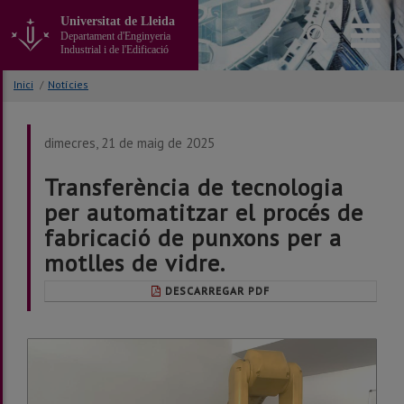
Anar
Universitat de Lleida
al
Departament d'Enginyeria
contingut
Industrial i de l'Edificació
principal
de
Inici
/
Notícies
la
pàgina
dimecres, 21 de maig de 2025
Transferència de tecnologia
per automatitzar el procés de
fabricació de punxons per a
motlles de vidre.
DESCARREGAR PDF