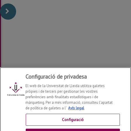
Configuració de privadesa
El web de la Universitat de Lleida utilitza galetes
pròpies i de tercers per gestionar les vostres
preferències amb finalitats estadístiques i de
màrqueting. Per a més informació, consulteu l’apartat
de política de galetes a l'
Avís legal
Departament d'Enginyeria Industrial i de l'Edificació
2026
© | Telf: +34 973 70 2703
Configuració
Contactar