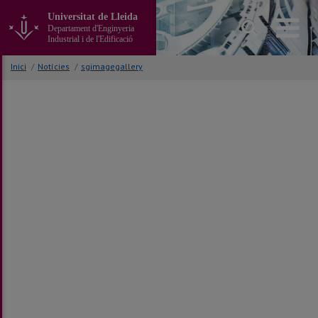
Anar
Universitat de Lleida
al
Departament d'Enginyeria
contingut
Industrial i de l'Edificació
principal
de
Inici
/
Notícies
/
sgimagegallery
la
pàgina